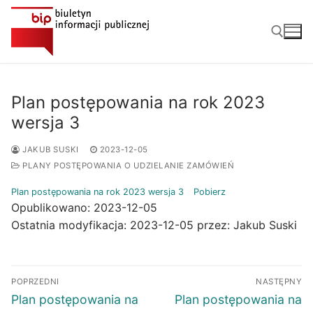
Przejdź
do
treści
Szukaj:
Plan postępowania na rok 2023
wersja 3
JAKUB SUSKI
2023-12-05
PLANY POSTĘPOWANIA O UDZIELANIE ZAMÓWIEŃ
Plan postępowania na rok 2023 wersja 3
Pobierz
Opublikowano: 2023-12-05
Ostatnia modyfikacja: 2023-12-05 przez: Jakub Suski
Nawigacja
POPRZEDNI
NASTĘPNY
wpisu
Poprzedni
Następny
Plan postępowania na
Plan postępowania na