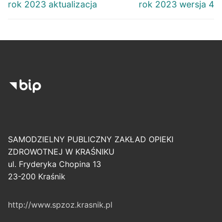
wpis:
wpis:
rok 2023 aktualizacja
rok 2023 wersja 4
SAMODZIELNY PUBLICZNY ZAKŁAD OPIEKI
ZDROWOTNEJ W KRAŚNIKU
ul. Fryderyka Chopina 13
23-200 Kraśnik
http://www.spzoz.krasnik.pl